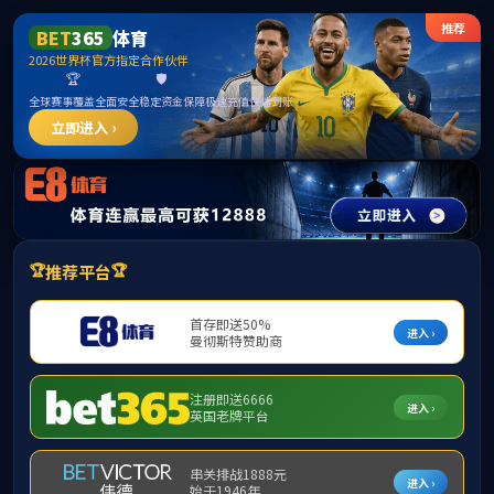
******
伟德国际(源于英国1946)官方网站-Ultra
Platform
伟德国际1946源于英国,伟德源自英国1946
首 页
学院概况
党建工作
伟德源自英国1