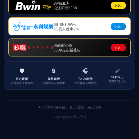
团队简介
数字化材料成型教学科研团队以
“
设计
-
仿真模拟
-
3D
打印材料及装备研发、智能化生产线等领域展开系
高校。
近三年主持四川省科技厅项目及企业委托项目10余项
获江苏省“双创”领军人才称号。近三年，团队毕业研
博士研究生。团队指导本科生毕业近100人，其中多